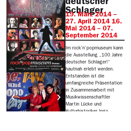
deutscher
Schlager
19. März 2014 –
27. April 2014 16.
Mai 2014 – 07.
September 2014
Im rock’n’popmuseum kann
die Ausstellung „100 Jahre
deutscher Schlager!“
hautnah erlebt werden.
Entstanden ist die
umfangreiche Präsentation
in Zusammenarbeit mit
Musikwissenschaftler
Martin Lücke und
Kulturhistoriker Ingo
Grabowsky. Der
Schlagerexperte Götz