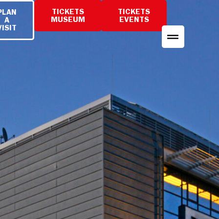
TICKETS
TICKETS
PLAN
MUSEUM
EVENTS
A
VISIT