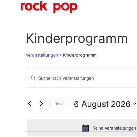
Ö
Kinderprogramm
Veranstaltungen
Kinderprogramm
Veranstaltungen
Bitte
Schlüsselwort
Suche
eingeben.
Suche
nach
und
Veranstaltungen
6 August 2026
Schlüsselwort.
Heute
Ansichten,
Datum
wählen.
Navigation
Keine Veranstaltungen