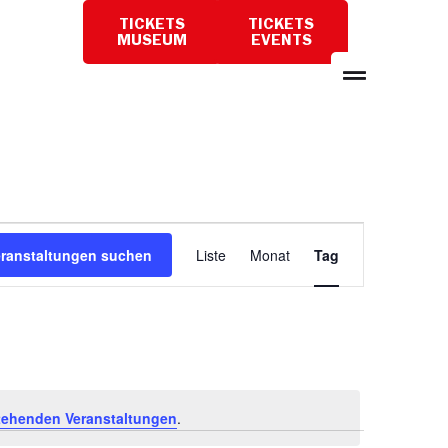
TICKETS
TICKETS
BESUCH
MUSEUM
EVENTS
PLANEN
Veranstaltun
eranstaltungen suchen
Liste
Monat
Tag
Ansichten-
Navigation
tehenden Veranstaltungen
.