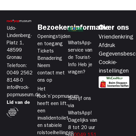
Bezoekersinformatie
Over ons
Udo-
Lindenberg-
Openingstijden
Vriendenkring
Platz 1,
WhatsApp-
en toegang
Afdruk
48599
service van
Tickets
Gegevensbesc
Gronau
de Tourist-
Benadering
Cookie-
Info Heb je
Telefoon:
Neem
instellingen
vragen?
0049 2562
contact met
8148-0
ons op
info@rock-
Het
popmuseum.de
rock’n’popmuseum
Schrijf ons
Lid van de
heeft een lift,
via
een
WhatsApp!
invalidentoilet
Dagelijks van
en stabiele
8 tot 20 uur
rolstoelhellingen,
op
0049 151