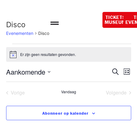
Openingstijden
vandaag:
TICKETS
T
10:00 - 18:00
Disco
MUSEUM
EVE
Evenementen
Disco
Er zijn geen resultaten gevonden.
Bericht
Even
Ev
Aankomende
Zoeken
Lijst
Selecteer
we
Zoek
een
datum.
na
Evenementen
Eve
Vorige
Vandaag
Volgende
en
weer
Abonneer op kalender
navig