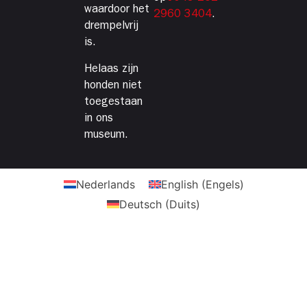
waardoor het
2960 3404
.
drempelvrij
is.
Helaas zijn
honden niet
toegestaan
in ons
museum.
Nederlands
English
(
Engels
)
Deutsch
(
Duits
)