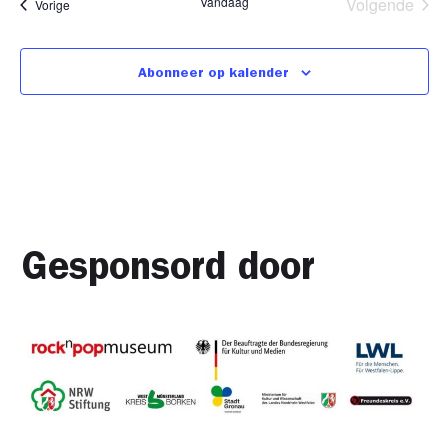
Eve
Vandaag
Volgende
Evenementen
Vorige
Abonneer op kalender
Gesponsord door