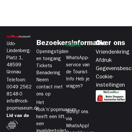
Bezoekersinformatie
Over ons
Udo-
Lindenberg-
Openingstijden
Vriendenkring
Platz 1,
WhatsApp-
en toegang
Afdruk
48599
service van
Tickets
Gegevensbesc
Gronau
de Tourist-
Benadering
Cookie-
Info Heb je
Telefoon:
Neem
instellingen
vragen?
0049 2562
contact met
8148-0
ons op
info@rock-
Het
popmuseum.de
rock’n’popmuseum
Schrijf ons
Lid van de
heeft een lift,
via
een
WhatsApp!
invalidentoilet