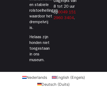
Dagelijks van
en stabiele
8 tot 20 uur
rolstoelhellingen,
op
0049 151
waardoor het
2960 3404
.
drempelvrij
is.
Helaas zijn
honden niet
toegestaan
in ons
museum.
Nederlands
English
(
Engels
)
Deutsch
(
Duits
)