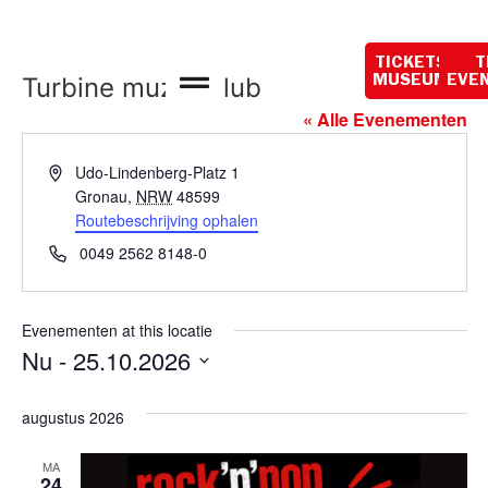
Openingstijden
vandaag:
TICKETS
T
10:00 - 18:00
Turbine muziekclub
MUSEUM
EVE
« Alle Evenementen
Adres
Udo-Lindenberg-Platz 1
Gronau
,
NRW
48599
Routebeschrijving ophalen
Telefoon
0049 2562 8148-0
Evenementen at this locatie
Nu
 - 
25.10.2026
Selecteer
een
augustus 2026
datum.
MA
24