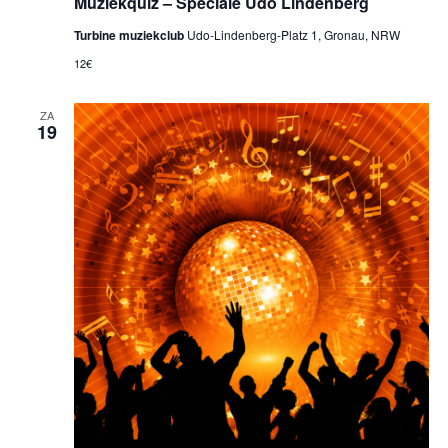
Muziekquiz – Speciale Udo Lindenberg
Turbine muziekclub
Udo-Lindenberg-Platz 1, Gronau, NRW
12€
ZA
19