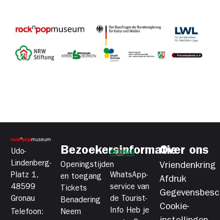
Bezoekersinformatie
Over ons
Udo-
Lindenberg-
Openingstijden
Vriendenkring
Platz 1,
WhatsApp-
en toegang
Afdruk
48599
service van
Tickets
Gegevensbesc
Gronau
de Tourist-
Benadering
Cookie-
Info Heb je
Telefoon:
Neem