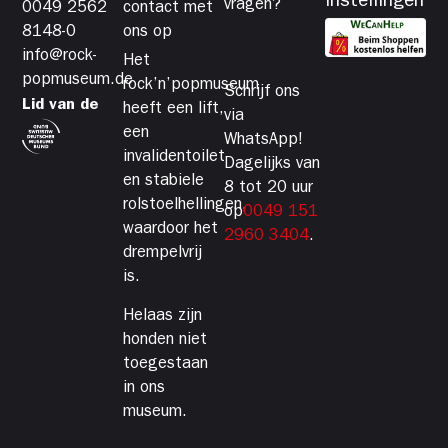
instellingen
vragen?
0049 2562
contact met
8148-0
ons op
info@rock-
Het
popmuseum.de
rock’n’popmuseum
Schrijf ons
Lid van de
heeft een lift,
via
een
WhatsApp!
invalidentoilet
Dagelijks van
en stabiele
8 tot 20 uur
rolstoelhellingen,
op
0049 151
waardoor het
2960 3404
.
drempelvrij
is.
Helaas zijn
honden niet
toegestaan
in ons
museum.