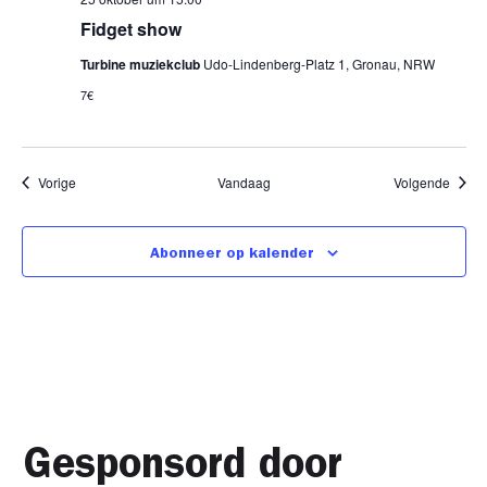
Fidget show
Turbine muziekclub
Udo-Lindenberg-Platz 1, Gronau, NRW
7€
Evenementen
Evene
Vorige
Vandaag
Volgende
Abonneer op kalender
Gesponsord door