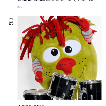
Turbine muziekclub
23€
ZO
25
25 oktober um 15:00