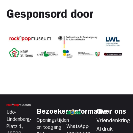
Gesponsord door
Bezoekersinformatie
Over ons
Udo-
Lindenberg-
Openingstijden
Vriendenkring
Platz 1,
WhatsApp-
en toegang
Afdruk