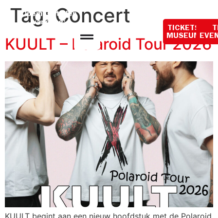
de
Tag:
Concert
Openingstijden
inhoud
vandaag:
TICKETS
T
10:00 - 18:00
MUSEUM
EVE
KUULT – Polaroid Tour 2026
KUULT begint aan een nieuw hoofdstuk met de Polaroid