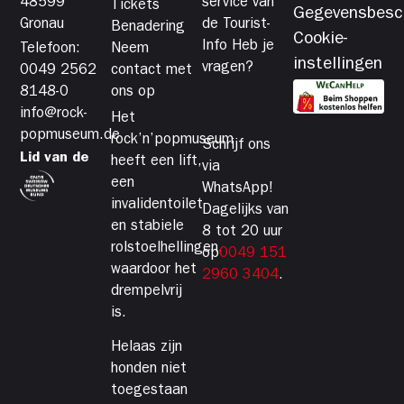
48599
service van
Tickets
Gegevensbesc
Gronau
de Tourist-
Benadering
Cookie-
Info Heb je
Telefoon:
Neem
instellingen
vragen?
0049 2562
contact met
8148-0
ons op
info@rock-
Het
popmuseum.de
rock’n’popmuseum
Schrijf ons
Lid van de
heeft een lift,
via
een
WhatsApp!
invalidentoilet
Dagelijks van
en stabiele
8 tot 20 uur
rolstoelhellingen,
op
0049 151
waardoor het
2960 3404
.
drempelvrij
is.
Helaas zijn
honden niet
toegestaan