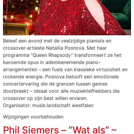
Beleef een avond met de veelzijdige pianiste en
crossover-artieste Nataliia Posnova. Met haar
programma “Queen Rhapsody” transformeert ze het
beroemde opus in adembenemende piano-
arrangementen – een fusie van klassieke virtuositeit en
rockende energie. Posnova belooft een emotionele
concertervaring die de grenzen tussen genres
doorbreekt – ideaal voor alle muziekliefhebbers die
crossover op zijn best willen ervaren.
Organisator: musik:landschaft westfalen
Wijzigingen voorbehouden
Phil Siemers – “Wat als” –