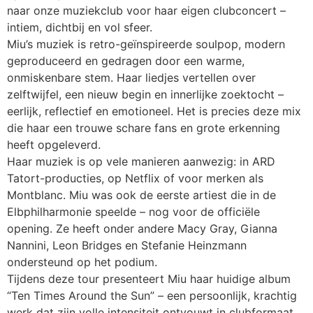
naar onze muziekclub voor haar eigen clubconcert –
intiem, dichtbij en vol sfeer.
Miu’s muziek is retro-geïnspireerde soulpop, modern
geproduceerd en gedragen door een warme,
onmiskenbare stem. Haar liedjes vertellen over
zelftwijfel, een nieuw begin en innerlijke zoektocht –
eerlijk, reflectief en emotioneel. Het is precies deze mix
die haar een trouwe schare fans en grote erkenning
heeft opgeleverd.
Haar muziek is op vele manieren aanwezig: in ARD
Tatort-producties, op Netflix of voor merken als
Montblanc. Miu was ook de eerste artiest die in de
Elbphilharmonie speelde – nog voor de officiële
opening. Ze heeft onder andere Macy Gray, Gianna
Nannini, Leon Bridges en Stefanie Heinzmann
ondersteund op het podium.
Tijdens deze tour presenteert Miu haar huidige album
“Ten Times Around the Sun” – een persoonlijk, krachtig
werk dat zijn volle intensiteit ontvouwt in clubformaat.