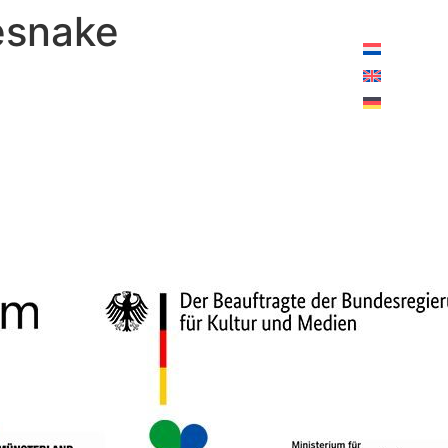
ffnungszeiten heute:
10:00 – 18:00 Uhr
esnake