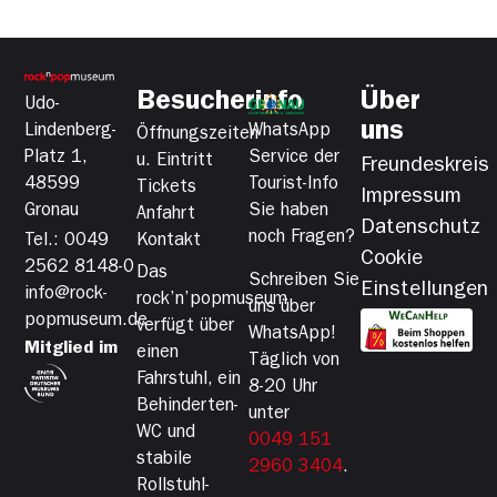
Besucherinfo
Über
Udo-
uns
Lindenberg-
WhatsApp
Öffnungszeiten
Platz 1,
Service der
u. Eintritt
Freundeskreis
48599
Tourist-Info
Tickets
Impressum
Gronau
Sie haben
Anfahrt
Datenschutz
noch Fragen?
Tel.: 0049
Kontakt
Cookie
2562 8148-0
Das
Schreiben Sie
Einstellungen
info@rock-
rock’n’popmuseum
uns über
popmuseum.de
verfügt über
WhatsApp!
Mitglied im
einen
Täglich von
Fahrstuhl, ein
8-20 Uhr
Behinderten-
unter
WC und
0049 151
stabile
2960 3404
.
Rollstuhl-