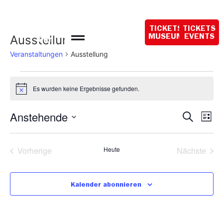
Öffnungszeiten
heute:
TICKETS
TICKETS
10:00 – 18:00
Ausstellung
MUSEUM
EVENTS
Uhr
Veranstaltungen
Ausstellung
Es wurden keine Ergebnisse gefunden.
Hinweis
Veran
Ve
Anstehende
Suche
Liste
Datum
An
Such
wählen.
Na
Veranstaltungen
Vera
Vorherige
Heute
Nächste
und
Ansic
Kalender abonnieren
Navig