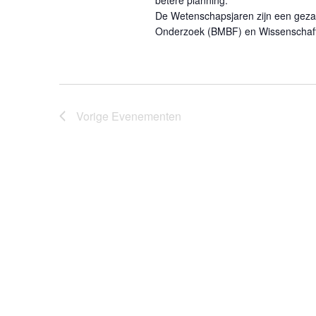
betere planning.
De Wetenschapsjaren zijn een gezame
Onderzoek (BMBF) en Wissenschaft 
Vorige
Evenementen