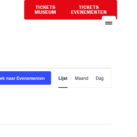
TICKETS
TICKETS
PLAN
MUSEUM
EVENEMENTEN
EEN
BEZOEK
Evenement
ek naar Evenementen
Lijst
Maand
Dag
weergaven
navigatie