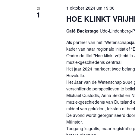
1 oktober 2024 um 19:00
DI
1
HOE KLINKT VRIJH
Café Backstage
Udo-Lindenberg-Pl
Als partner van het "Wetenschapsjaar
kader van haar regionale initiatie
Onder de titel "Hoe klinkt vrijheid i
muziekgeschiedenis centraal.
Het jaar 2024 markeert twee belang
Revolutie.
Het Jaar van de Wetenschap 2024 gr
verschillende perspectieven te belic
Michael Custodis, Anna Seidel en N
muziekgeschiedenis van Duitsland en
middel van geluiden, teksten of bee
De avond wordt georganiseerd door 
Münster.
Toegang is gratis, maar registrati