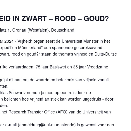
EID IN ZWART – ROOD – GOUD?
atz 1, Gronau (Westfalen), Deutschland
 2024 - Vrijheid" organiseert de Universiteit Münster in het
f "Expedition Münsterland" een spannende gespreksavond.
n zwart, rood en goud?" staan de thema's vrijheid en Duits-Duitse
rijke verjaardagen: 75 jaar Basiswet en 35 jaar Vreedzame
ijpt dit aan om de waarde en betekenis van vrijheid vanuit
hten.
iklas Schwartz nemen je mee op een reis door de
 belichten hoe vrijheid artistiek kan worden uitgedrukt - door
lden.
het Research Transfer Office (AFO) van de Universiteit van
e per e-mail (anmeldung@uni-muenster.de) is gewenst voor een