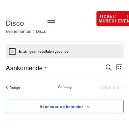
Openingstijden
vandaag:
TICKETS
T
10:00 - 18:00
Disco
MUSEUM
EVE
Evenementen
Disco
Er zijn geen resultaten gevonden.
Bericht
Even
Ev
Aankomende
Zoeken
Lijst
Selecteer
we
Zoek
een
datum.
na
Eve
Vandaag
Volgende
Evenementen
Vorige
en
weer
Abonneer op kalender
navig