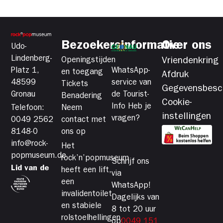
Bezoekersinformatie
Over ons
Udo-
Lindenberg-
Openingstijden
Vriendenkring
Platz 1,
WhatsApp-
en toegang
Afdruk
48599
service van
Tickets
Gegevensbesc
Gronau
de Tourist-
Benadering
Cookie-
Info Heb je
Telefoon:
Neem
instellingen
vragen?
0049 2562
contact met
8148-0
ons op
info@rock-
Het
popmuseum.de
rock’n’popmuseum
Schrijf ons
Lid van de
heeft een lift,
via
een
WhatsApp!
invalidentoilet
Dagelijks van
en stabiele
8 tot 20 uur
rolstoelhellingen,
op
0049 151