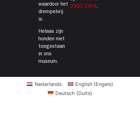
waardoor het
2960 3404
.
drempelvrij
is.
Helaas zijn
honden niet
toegestaan
in ons
museum.
Nederlands
English
(
Engels
)
Deutsch
(
Duits
)