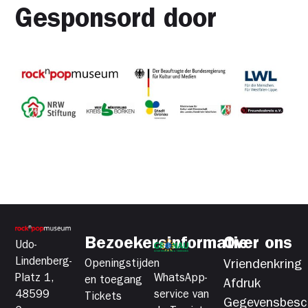
Gesponsord door
Bezoekersinformatie
Over ons
Udo-
Lindenberg-
Openingstijden
Vriendenkring
Platz 1,
WhatsApp-
en toegang
Afdruk
48599
service van
Tickets
Gegevensbesc