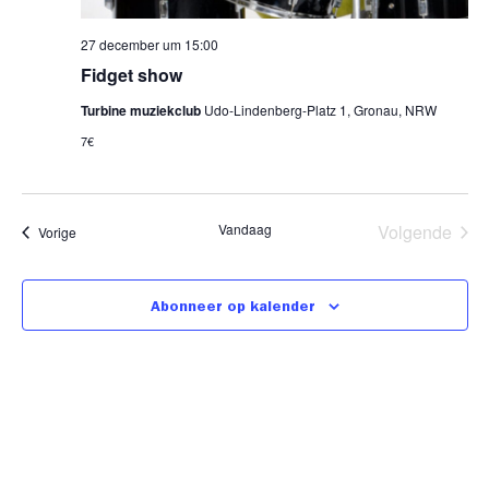
27 december um 15:00
Fidget show
Turbine muziekclub
Udo-Lindenberg-Platz 1, Gronau, NRW
7€
Eve
Vandaag
Volgende
Evenementen
Vorige
Abonneer op kalender