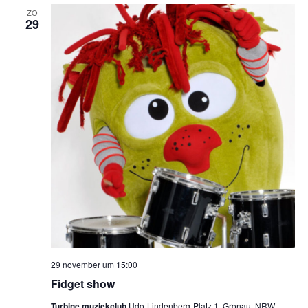
ZO
29
29 november um 15:00
Fidget show
Turbine muziekclub
Udo-Lindenberg-Platz 1, Gronau, NRW