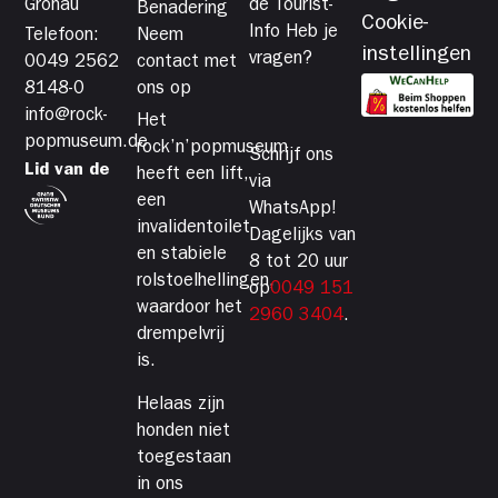
Gronau
de Tourist-
Benadering
Cookie-
Info Heb je
Telefoon:
Neem
instellingen
vragen?
0049 2562
contact met
8148-0
ons op
info@rock-
Het
popmuseum.de
rock’n’popmuseum
Schrijf ons
Lid van de
heeft een lift,
via
een
WhatsApp!
invalidentoilet
Dagelijks van
en stabiele
8 tot 20 uur
rolstoelhellingen,
op
0049 151
waardoor het
2960 3404
.
drempelvrij
is.
Helaas zijn
honden niet
toegestaan
in ons