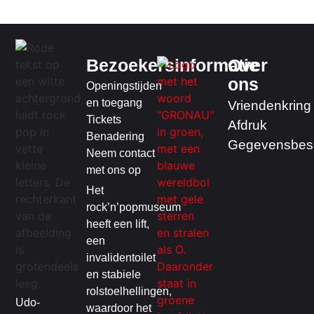
Bezoekersinformatie
Over
ons
Openingstijden
en toegang
Vriendenkring
Tickets
Afdruk
Benadering
Gegevensbes
Neem contact
met ons op
Het
rock’n’popmuseum
heeft een lift,
een
invalidentoilet
en stabiele
rolstoelhellingen,
Udo-
waardoor het