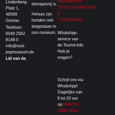
Lindenberg-
drempelvrij is.
Platz 1,
Helaas zijn
48599
honden niet
Gronau
toegestaan in
Telefoon:
ons museum.
WhatsApp-
0049 2562
service van
8148-0
de Tourist-Info
info@rock-
Heb je
popmuseum.de
vragen?
Lid van de
Schrijf ons via
WhatsApp!
Dagelijks van
8 tot 20 uur
op
0049 151
2960 3404
.