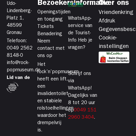
Bezoekersinformatie
Over ons
Udo-
Lindenberg-
Openingstijden
Vriendenkring
Platz 1,
WhatsApp-
en toegang
Afdruk
48599
service van
Tickets
Gegevensbesc
Gronau
de Tourist-
Benadering
Cookie-
Info Heb je
Telefoon:
Neem
instellingen
vragen?
0049 2562
contact met
8148-0
ons op
info@rock-
Het
popmuseum.de
rock’n’popmuseum
Schrijf ons
Lid van de
heeft een lift,
via
een
WhatsApp!
invalidentoilet
Dagelijks van
en stabiele
8 tot 20 uur
rolstoelhellingen,
op
0049 151
waardoor het
2960 3404
.
drempelvrij
is.