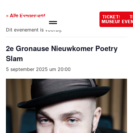
Openingstijden
vandaag:
« Alle Evenementen
TICKETS
T
10:00 - 18:00
MUSEUM
EVE
Dit evenement is voorbij.
2e Gronause Nieuwkomer Poetry
Slam
5 september 2025 um 20:00