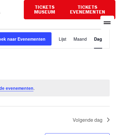
TICKETS
TICKETS
PLAN
MUSEUM
EVENEMENTEN
EEN
BEZOEK
Evenement
oek naar Evenementen
Lijst
Maand
Dag
weergaven
navigatie
de evenementen
.
Volgende dag