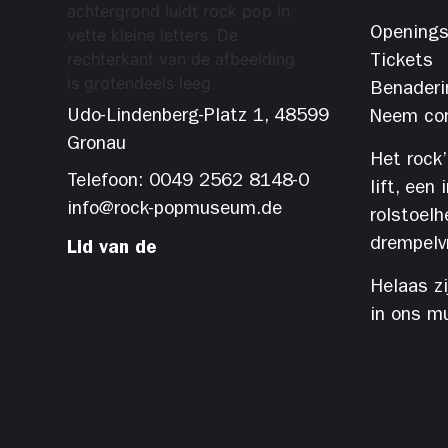
Openings
Tickets
Benaderi
Udo-Lindenberg-Platz 1, 48599
Neem con
Gronau
Het rock
Telefoon: 0049 2562 8148-0
lift, een
info@rock-popmuseum.de
rolstoelh
drempelvri
Lid van de
Helaas z
in ons m