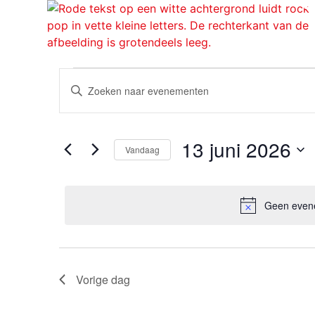
O
Evenementen
Vul
een
Zoeken
keyword
in.
Zoek
en
voor
13 juni 2026
Evenementen
Vandaag
weergeven
met
Selecteer
keyword.
een
navigatie
datum.
Geen evene
Vorige dag