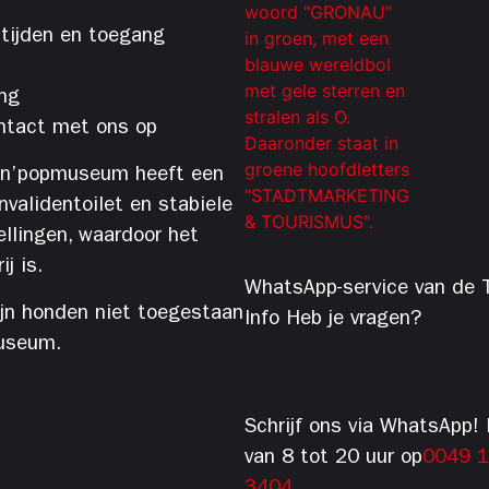
tijden en toegang
ng
tact met ons op
’n’popmuseum heeft een
 invalidentoilet en stabiele
ellingen, waardoor het
j is.
WhatsApp-service van de T
ijn honden niet toegestaan
Info Heb je vragen?
useum.
Schrijf ons via WhatsApp! 
van 8 tot 20 uur op
0049 