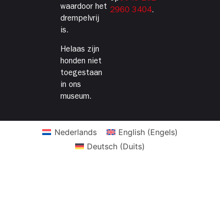
waardoor het
2960 3404
.
drempelvrij
is.
Helaas zijn
honden niet
toegestaan
in ons
museum.
Nederlands
English
(
Engels
)
Deutsch
(
Duits
)