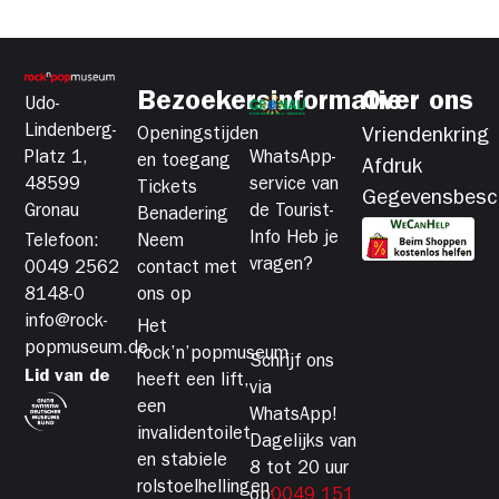
Bezoekersinformatie
Over ons
Udo-
Lindenberg-
Openingstijden
Vriendenkring
Platz 1,
WhatsApp-
en toegang
Afdruk
48599
service van
Tickets
Gegevensbesc
Gronau
de Tourist-
Benadering
Info Heb je
Telefoon:
Neem
vragen?
0049 2562
contact met
8148-0
ons op
info@rock-
Het
popmuseum.de
rock’n’popmuseum
Schrijf ons
Lid van de
heeft een lift,
via
een
WhatsApp!
invalidentoilet
Dagelijks van
en stabiele
8 tot 20 uur
rolstoelhellingen,
op
0049 151