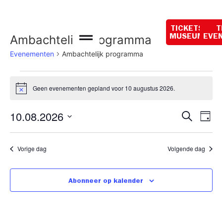
Vandaag gesloten
TICKETS
T
Ambachtelijk programma
MUSEUM
EVE
Evenementen
Ambachtelijk programma
Geen evenementen gepland voor 10 augustus 2026.
Bericht
Even
Ev
10.08.2026
Zoeken
Dag
Selecteer
we
Zoek
een
datum.
na
Vorige dag
Volgende dag
en
weer
Abonneer op kalender
navig