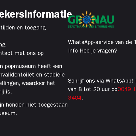
ekersinformatie
tijden en toegang
WhatsApp-service van de T
ng
Info Heb je vragen?
tact met ons op
’n’popmuseum heeft een
 invalidentoilet en stabiele
Schrijf ons via WhatsApp! 
ellingen, waardoor het
van 8 tot 20 uur op
0049 
j is.
3404
.
ijn honden niet toegestaan
useum.