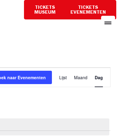
TICKETS
TICKETS
PLAN
MUSEUM
EVENEMENTEN
EEN
BEZOEK
Evenement
oek naar Evenementen
Lijst
Maand
Dag
weergaven
navigatie