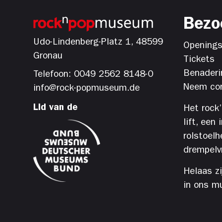
Bezo
Udo-Lindenberg-Platz 1, 48599
Openings
Gronau
Tickets
Benaderi
Telefoon: 0049 2562 8148-0
Neem con
info@rock-popmuseum.de
Lid van de
Het rock
lift, een
rolstoelh
drempelvri
Helaas z
in ons m