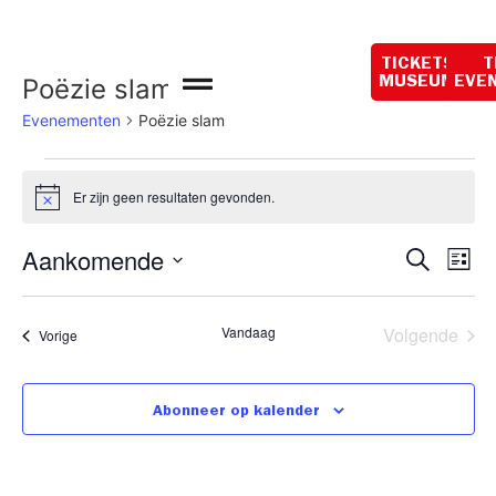
Openingstijden
vandaag:
TICKETS
T
10:00 - 18:00
Poëzie slam
MUSEUM
EVE
Evenementen
Poëzie slam
Er zijn geen resultaten gevonden.
Bericht
Even
Ev
Aankomende
Zoeken
Lijst
Selecteer
we
Zoek
een
datum.
na
Eve
Vandaag
Volgende
Evenementen
Vorige
en
weer
Abonneer op kalender
navig