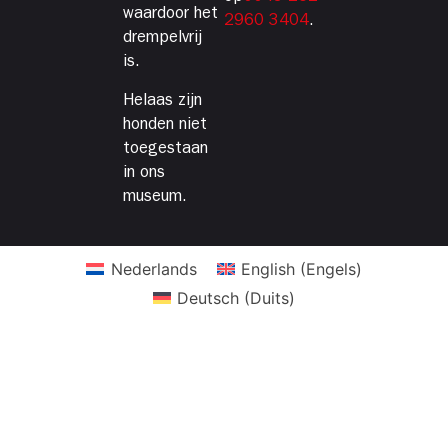
waardoor het
2960 3404
.
drempelvrij
is.
Helaas zijn
honden niet
toegestaan
in ons
museum.
Nederlands
English
(
Engels
)
Deutsch
(
Duits
)