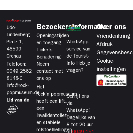
Bezoekersinformatie
Over ons
Udo-
Lindenberg-
Openingstijden
Vriendenkring
Platz 1,
WhatsApp-
en toegang
Afdruk
48599
service van
Tickets
Gegevensbesc
Gronau
de Tourist-
Benadering
Cookie-
Info Heb je
Telefoon:
Neem
instellingen
vragen?
0049 2562
contact met
8148-0
ons op
info@rock-
Het
popmuseum.de
rock’n’popmuseum
Schrijf ons
Lid van de
heeft een lift,
via
een
WhatsApp!
invalidentoilet
Dagelijks van
en stabiele
8 tot 20 uur
rolstoelhellingen,
op
0049 151