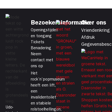
Bezoekersinformatie
Over ons
Openingstijden
Vriendenkring
en toegang
Afdruk
Tickets
Gegevensbesc
Benadering
Neem
contact met
ons op
Het
rock’n’popmuseum
heeft een lift,
een
invalidentoilet
en stabiele
Udo-
rolstoelhellingen,