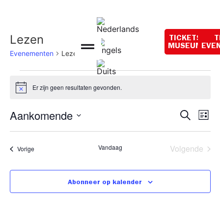
Openingstijden
vandaag:
10:00 - 18:00
Lezen
TICKETS
T
MUSEUM
EVE
Evenementen
Lezen
Er zijn geen resultaten gevonden.
Bericht
Even
Ev
Aankomende
Zoeken
Lijst
Selecteer
we
Zoek
een
datum.
na
Eve
Vandaag
Volgende
Evenementen
Vorige
en
weer
Abonneer op kalender
navig