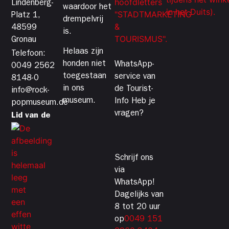
Lindenberg-
waardoor het
Platz 1,
drempelvrij
48599
is.
Gronau
Helaas zijn
Telefoon:
honden niet
WhatsApp-
0049 2562
toegestaan
service van
8148-0
in ons
de Tourist-
info@rock-
museum.
Info Heb je
popmuseum.de
vragen?
Lid van de
Schrijf ons
via
WhatsApp!
Dagelijks van
8 tot 20 uur
op
0049 151