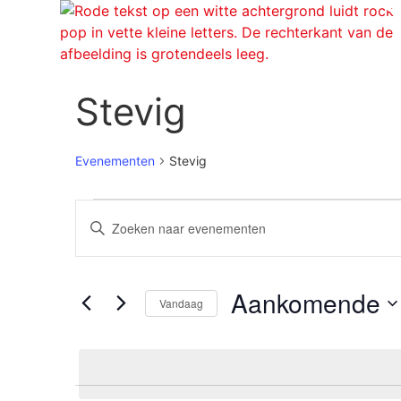
O
Stevig
Evenementen
Stevig
Evenementen
Vul
een
Zoeken
keyword
in.
Zoek
en
voor
Aankomende
Evenementen
Vandaag
weergeven
met
Selecteer
keyword.
een
navigatie
datum.