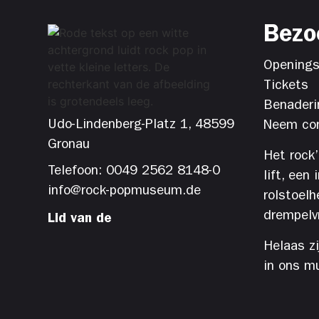
Bezo
Openings
Tickets
Benaderi
Udo-Lindenberg-Platz 1, 48599
Neem con
Gronau
Het rock
Telefoon: 0049 2562 8148-0
lift, een
info@rock-popmuseum.de
rolstoelh
drempelvri
Lid van de
Helaas z
in ons m