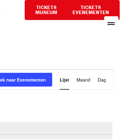
TICKETS
TICKETS
PLAN
MUSEUM
EVENEMENTEN
EEN
BEZOEK
Evenement
ek naar Evenementen
Lijst
Maand
Dag
weergaven
navigatie