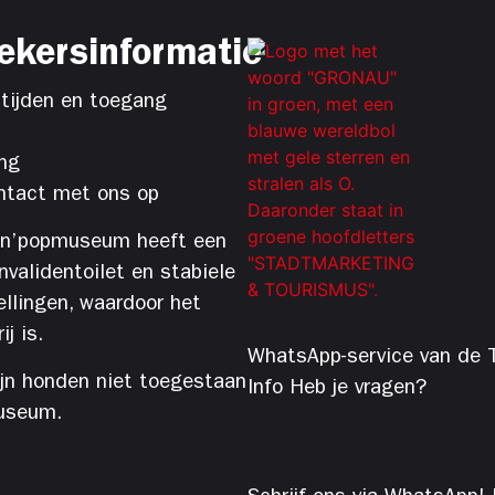
ekersinformatie
tijden en toegang
ng
tact met ons op
’n’popmuseum heeft een
 invalidentoilet en stabiele
ellingen, waardoor het
j is.
WhatsApp-service van de T
ijn honden niet toegestaan
Info Heb je vragen?
useum.