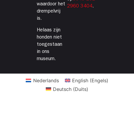
waardoor het
2960 3404
.
drempelvrij
is.
Helaas zijn
honden niet
toegestaan
in ons
museum.
Nederlands
English
(
Engels
)
Deutsch
(
Duits
)