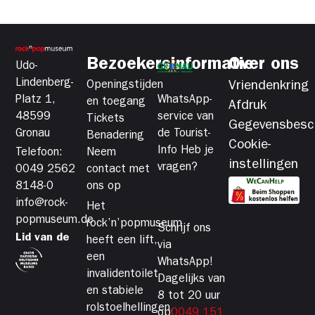
Bezoekersinformatie
Over ons
Udo-
Lindenberg-
Openingstijden
Vriendenkring
Platz 1,
WhatsApp-
en toegang
Afdruk
48599
service van
Tickets
Gegevensbesc
Gronau
de Tourist-
Benadering
Cookie-
Info Heb je
Telefoon:
Neem
instellingen
vragen?
0049 2562
contact met
8148-0
ons op
info@rock-
Het
popmuseum.de
rock’n’popmuseum
Schrijf ons
Lid van de
heeft een lift,
via
een
WhatsApp!
invalidentoilet
Dagelijks van
en stabiele
8 tot 20 uur
rolstoelhellingen,
op
0049 151