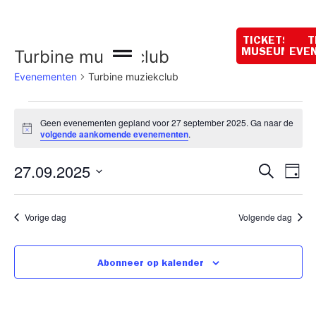
Vandaag gesloten
TICKETS
T
Turbine muziekclub
MUSEUM
EVE
Evenementen
Turbine muziekclub
Geen evenementen gepland voor 27 september 2025. Ga naar de
Bericht
volgende aankomende evenementen
.
Even
Ev
27.09.2025
Zoeken
Dag
Selecteer
we
Zoek
een
datum.
na
Vorige dag
Volgende dag
en
weer
Abonneer op kalender
navig