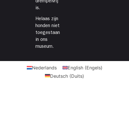
drempelvrij
is.
Helaas zijn
honden niet
toegestaan
in ons
museum.
Nederlands
English
(
Engels
)
Deutsch
(
Duits
)