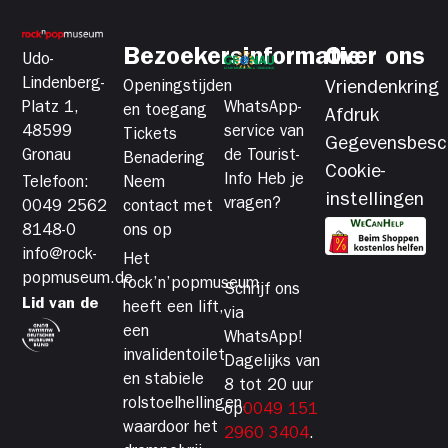
Bezoekersinformatie
Over ons
Udo-
Lindenberg-
Openingstijden
Vriendenkring
Platz 1,
WhatsApp-
en toegang
Afdruk
48599
service van
Tickets
Gegevensbesc
Gronau
de Tourist-
Benadering
Cookie-
Info Heb je
Telefoon:
Neem
instellingen
vragen?
0049 2562
contact met
8148-0
ons op
info@rock-
Het
popmuseum.de
rock’n’popmuseum
Schrijf ons
Lid van de
heeft een lift,
via
een
WhatsApp!
invalidentoilet
Dagelijks van
en stabiele
8 tot 20 uur
rolstoelhellingen,
op
0049 151
waardoor het
2960 3404
.