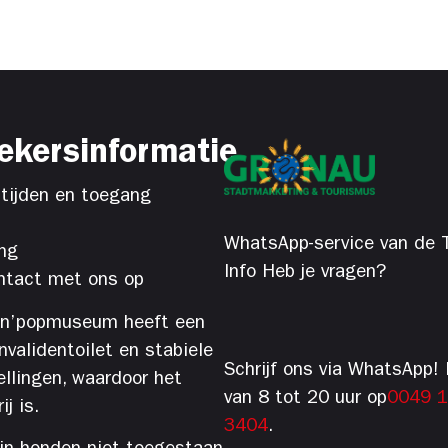
ekersinformatie
tijden en toegang
WhatsApp-service van de T
ng
Info Heb je vragen?
tact met ons op
’n’popmuseum heeft een
 invalidentoilet en stabiele
Schrijf ons via WhatsApp! 
ellingen, waardoor het
van 8 tot 20 uur op
0049 
j is.
3404
.