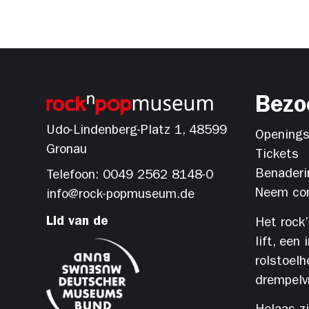
Bezo
Udo-Lindenberg-Platz 1, 48599
Openings
Gronau
Tickets
Benaderi
Telefoon: 0049 2562 8148-0
Neem con
info@rock-popmuseum.de
Lid van de
Het rock
lift, een
rolstoelh
drempelvri