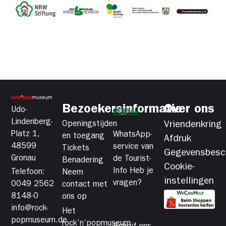
Bezoekersinformatie
Over ons
Udo-
Lindenberg-
Openingstijden
Vriendenkring
Platz 1,
WhatsApp-
en toegang
Afdruk
48599
service van
Tickets
Gegevensbesc
Gronau
de Tourist-
Benadering
Cookie-
Info Heb je
Telefoon:
Neem
instellingen
vragen?
0049 2562
contact met
8148-0
ons op
info@rock-
Het
popmuseum.de
rock’n’popmuseum