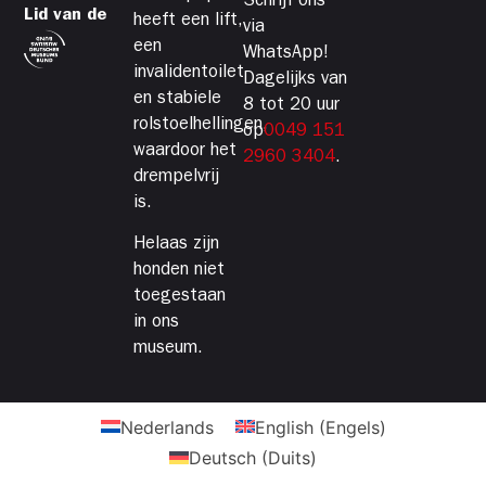
Schrijf ons
Lid van de
heeft een lift,
via
een
WhatsApp!
invalidentoilet
Dagelijks van
en stabiele
8 tot 20 uur
rolstoelhellingen,
op
0049 151
waardoor het
2960 3404
.
drempelvrij
is.
Helaas zijn
honden niet
toegestaan
in ons
museum.
Nederlands
English
(
Engels
)
Deutsch
(
Duits
)