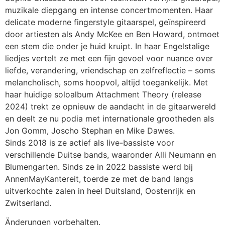
muzikale diepgang en intense concertmomenten. Haar
delicate moderne fingerstyle gitaarspel, geïnspireerd
door artiesten als Andy McKee en Ben Howard, ontmoet
een stem die onder je huid kruipt. In haar Engelstalige
liedjes vertelt ze met een fijn gevoel voor nuance over
liefde, verandering, vriendschap en zelfreflectie – soms
melancholisch, soms hoopvol, altijd toegankelijk. Met
haar huidige soloalbum Attachment Theory (release
2024) trekt ze opnieuw de aandacht in de gitaarwereld
en deelt ze nu podia met internationale grootheden als
Jon Gomm, Joscho Stephan en Mike Dawes.
Sinds 2018 is ze actief als live-bassiste voor
verschillende Duitse bands, waaronder Alli Neumann en
Blumengarten. Sinds ze in 2022 bassiste werd bij
AnnenMayKantereit, toerde ze met de band langs
uitverkochte zalen in heel Duitsland, Oostenrijk en
Zwitserland.
Änderungen vorbehalten.