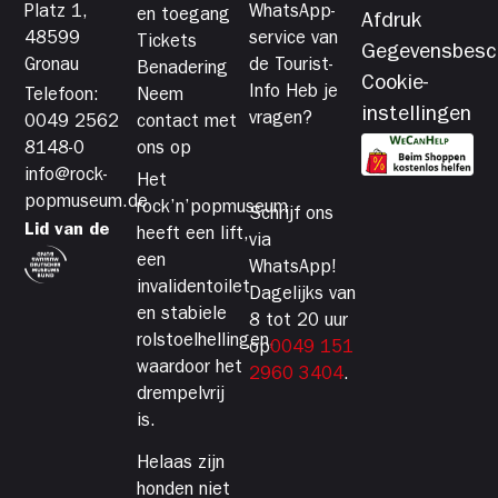
Platz 1,
WhatsApp-
en toegang
Afdruk
48599
service van
Tickets
Gegevensbesc
Gronau
de Tourist-
Benadering
Cookie-
Info Heb je
Telefoon:
Neem
instellingen
vragen?
0049 2562
contact met
8148-0
ons op
info@rock-
Het
popmuseum.de
rock’n’popmuseum
Schrijf ons
Lid van de
heeft een lift,
via
een
WhatsApp!
invalidentoilet
Dagelijks van
en stabiele
8 tot 20 uur
rolstoelhellingen,
op
0049 151
waardoor het
2960 3404
.
drempelvrij
is.
Helaas zijn
honden niet