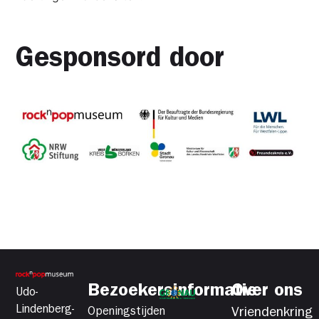
Gesponsord door
Bezoekersinformatie
Over ons
Udo-
Lindenberg-
Openingstijden
Vriendenkring