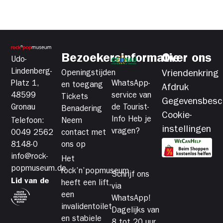
Bezoekersinformatie
Over ons
Udo-
Lindenberg-
Openingstijden
Vriendenkring
Platz 1,
WhatsApp-
en toegang
Afdruk
48599
service van
Tickets
Gegevensbesc
Gronau
de Tourist-
Benadering
Cookie-
Info Heb je
Telefoon:
Neem
instellingen
vragen?
0049 2562
contact met
8148-0
ons op
info@rock-
Het
popmuseum.de
rock’n’popmuseum
Schrijf ons
Lid van de
heeft een lift,
via
een
WhatsApp!
invalidentoilet
Dagelijks van
en stabiele
8 tot 20 uur