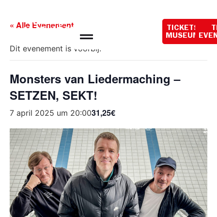
Openingstijden
vandaag:
« Alle Evenementen
TICKETS
T
10:00 - 18:00
MUSEUM
EVE
Dit evenement is voorbij.
Monsters van Liedermaching –
SETZEN, SEKT!
31,25€
7 april 2025 um 20:00