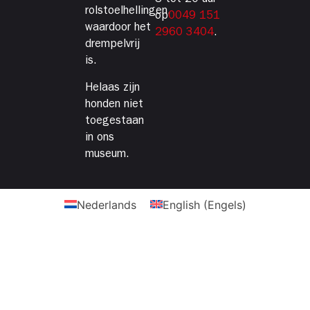
rolstoelhellingen,
op
0049 151
waardoor het
2960 3404
.
drempelvrij
is.
Helaas zijn
honden niet
toegestaan
in ons
museum.
Nederlands
English
(
Engels
)