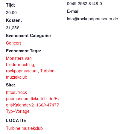
0049 2562 8148-0
Tijd:
E-mail
20:00
info@rocknpopmuseum.de
Kosten:
31,25€
Evenement Categorie:
Concert
Evenement Tags:
Monsters van
Liedermaching
,
rockpopmuseum
,
Turbine
muziekclub
Site:
https://rock-
popmuseum.ticketfritz.de/Ev
ent/Kalender/21160/44747?
Typ=Vorlage
LOCATIE
Turbine muziekclub