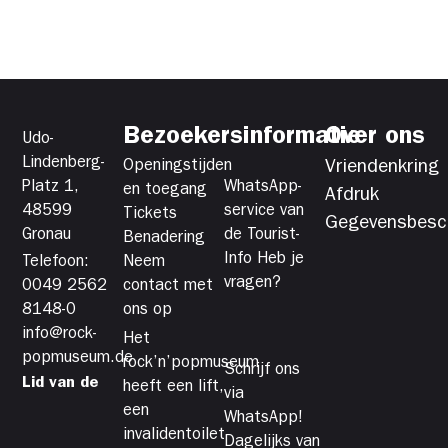
Bezoekersinformatie
Over ons
Udo-
Lindenberg-
Openingstijden
Vriendenkring
Platz 1,
WhatsApp-
en toegang
Afdruk
48599
service van
Tickets
Gegevensbesc
Gronau
de Tourist-
Benadering
Info Heb je
Telefoon:
Neem
vragen?
0049 2562
contact met
8148-0
ons op
info@rock-
Het
popmuseum.de
rock’n’popmuseum
Schrijf ons
Lid van de
heeft een lift,
via
een
WhatsApp!
invalidentoilet
Dagelijks van