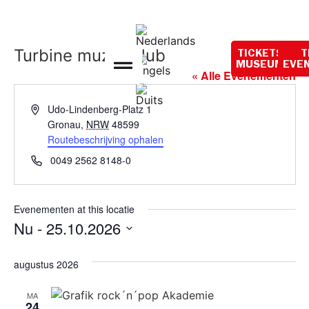
Openingstijden
vandaag:
10:00 - 18:00
Turbine muziekclub
TICKETS
T
MUSEUM
EVE
« Alle Evenementen
Adres
Udo-Lindenberg-Platz 1
Gronau
,
NRW
48599
Routebeschrijving ophalen
Telefoon
0049 2562 8148-0
Evenementen at this locatie
Nu
 - 
25.10.2026
Selecteer
een
augustus 2026
datum.
MA
24