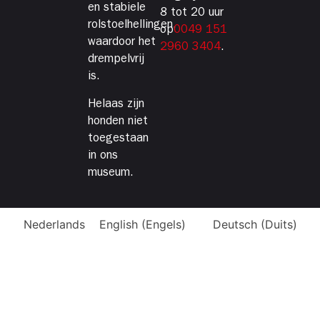
en stabiele
8 tot 20 uur
rolstoelhellingen,
op
0049 151
waardoor het
2960 3404
.
drempelvrij
is.
Helaas zijn
honden niet
toegestaan
in ons
museum.
Nederlands
English
(
Engels
)
Deutsch
(
Duits
)