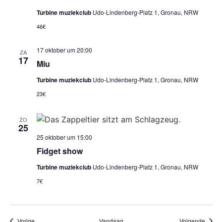
Turbine muziekclub
Udo-Lindenberg-Platz 1, Gronau, NRW
46€
17 oktober um 20:00
ZA
17
Miu
Turbine muziekclub
Udo-Lindenberg-Platz 1, Gronau, NRW
23€
ZO
25
25 oktober um 15:00
Fidget show
Turbine muziekclub
Udo-Lindenberg-Platz 1, Gronau, NRW
7€
Evenementen
Evene
Vorige
Vandaag
Volgende