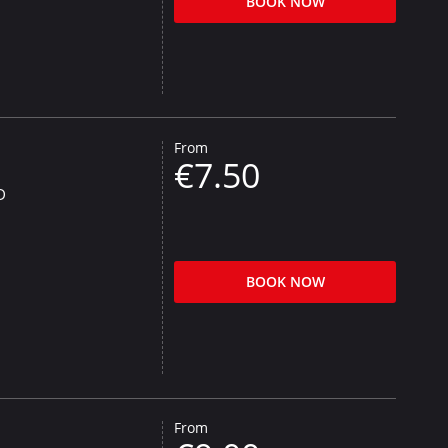
BOOK NOW
From
€7.50
D
BOOK NOW
From