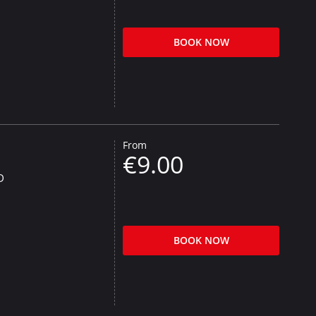
BOOK NOW
From
€9.00
D
BOOK NOW