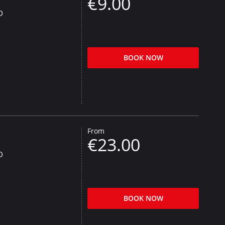
€9.00
D
BOOK NOW
From
€23.00
D
BOOK NOW