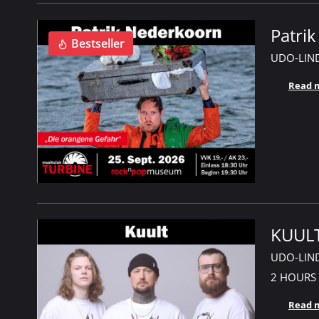
Patri
Bestseller
UDO-LIN
Read 
KUULT
UDO-LIN
2 HOURS
Read 