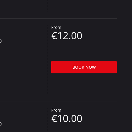
From
€12.00
D
BOOK NOW
From
€10.00
D