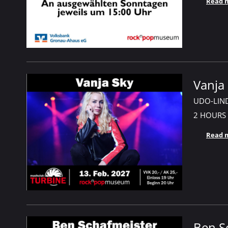
Read 
Vanja
UDO-LIN
2 HOURS
Read 
Ben Sc