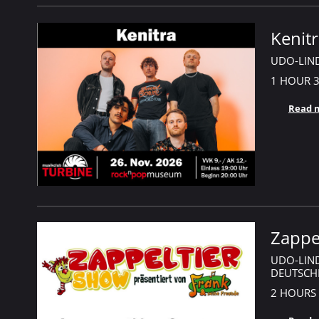
Kenit
UDO-LIN
1 HOUR
Read 
Zappe
UDO-LIND
DEUTSCH
2 HOURS