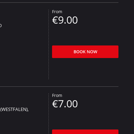
From
€9.00
D
BOOK NOW
From
€7.00
(WESTFALEN),