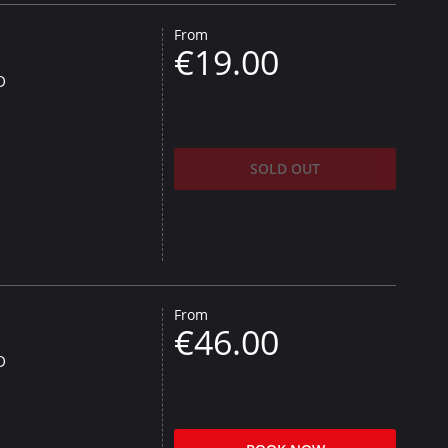
From
€19.00
D
SOLD OUT
From
€46.00
D