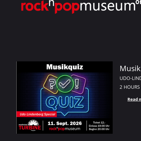
Inhalt
Ö
Shop_Events
springen
Musik
UDO-LIN
2 HOURS
Read 