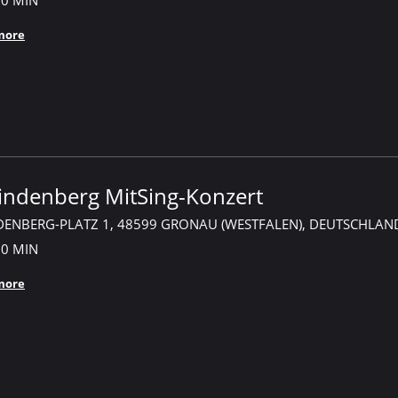
more
indenberg MitSing-Konzert
DENBERG-PLATZ 1, 48599 GRONAU (WESTFALEN), DEUTSCHLAN
30 MIN
more