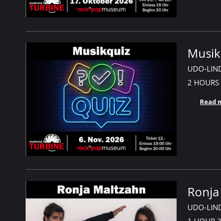
Musik
UDO-LIN
2 HOURS
Read 
Ronja
UDO-LIN
1 HOUR