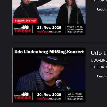
Read 
Udo L
UDO-LIN
1 HOUR
Read 