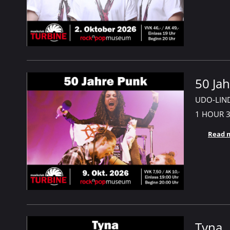
50 Ja
UDO-LIN
1 HOUR
Read 
Tyna