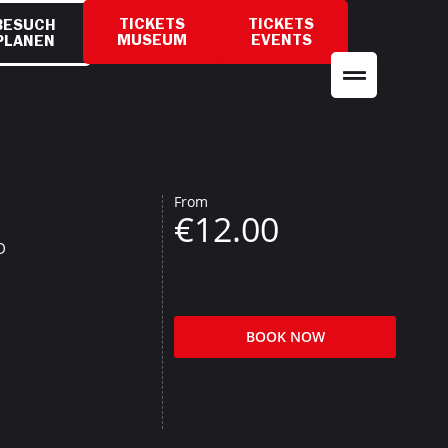
TICKETS
TICKETS
BESUCH
MUSEUM
EVENTS
PLANEN
From
€12.00
D
BOOK NOW