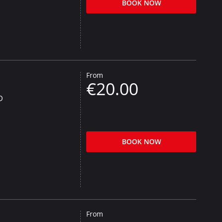
BOOK NOW
From
€20.00
D
BOOK NOW
From