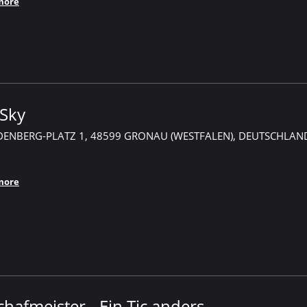
more
 Sky
DENBERG-PLATZ 1, 48599 GRONAU (WESTFALEN), DEUTSCHLAN
more
hafmeister - Ein Tic anders