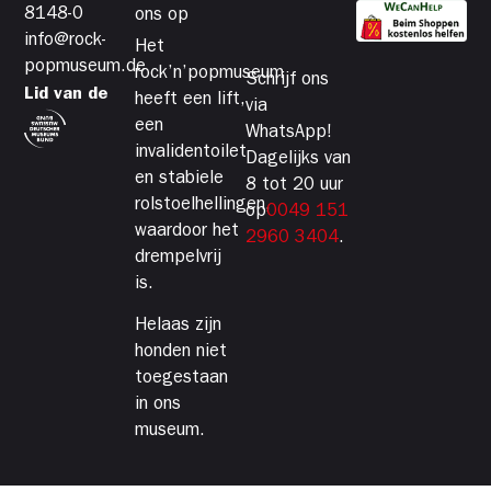
8148-0
ons op
info@rock-
Het
popmuseum.de
rock’n’popmuseum
Schrijf ons
Lid van de
heeft een lift,
via
een
WhatsApp!
invalidentoilet
Dagelijks van
en stabiele
8 tot 20 uur
rolstoelhellingen,
op
0049 151
waardoor het
2960 3404
.
drempelvrij
is.
Helaas zijn
honden niet
toegestaan
in ons
museum.