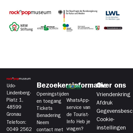
Bezoekersinformatie
Over ons
Udo-
Lindenberg-
Openingstijden
Vriendenkring
Platz 1,
WhatsApp-
en toegang
Afdruk
48599
service van
Tickets
Gegevensbesc
Gronau
de Tourist-
Benadering
Cookie-
Info Heb je
Telefoon:
Neem
instellingen
vragen?
0049 2562
contact met