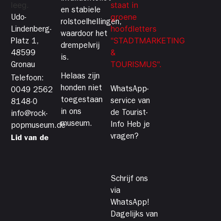
en stabiele
Udo-
rolstoelhellingen,
Lindenberg-
waardoor het
Platz 1,
drempelvrij
48599
is.
Gronau
Helaas zijn
Telefoon:
honden niet
WhatsApp-
0049 2562
toegestaan
service van
8148-0
in ons
de Tourist-
info@rock-
museum.
Info Heb je
popmuseum.de
vragen?
Lid van de
Schrijf ons
via
WhatsApp!
Dagelijks van