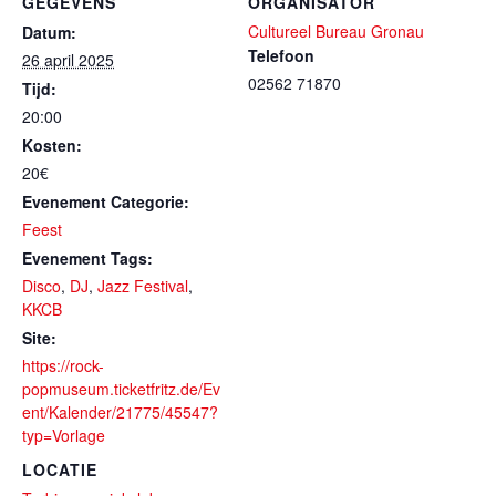
GEGEVENS
ORGANISATOR
Cultureel Bureau Gronau
Datum:
Telefoon
26 april 2025
02562 71870
Tijd:
20:00
Kosten:
20€
Evenement Categorie:
Feest
Evenement Tags:
Disco
,
DJ
,
Jazz Festival
,
KKCB
Site:
https://rock-
popmuseum.ticketfritz.de/Ev
ent/Kalender/21775/45547?
typ=Vorlage
LOCATIE