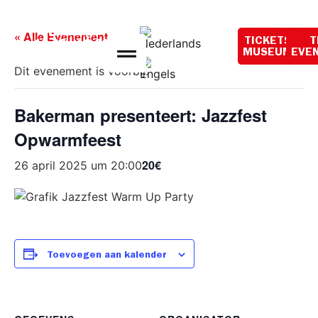
Openingstijden
vandaag:
« Alle Evenementen
TICKETS
T
10:00 - 18:00
MUSEUM
EVE
Dit evenement is voorbij.
Bakerman presenteert: Jazzfest
Opwarmfeest
20€
26 april 2025 um 20:00
Toevoegen aan kalender