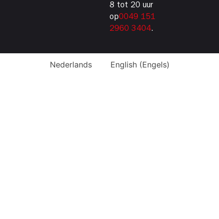
8 tot 20 uur
op
0049 151
2960 3404
.
Nederlands
English
(
Engels
)