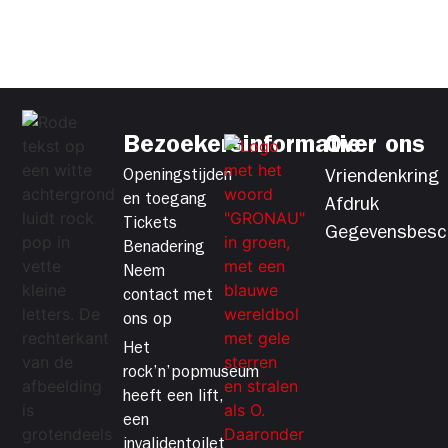
Bezoekersinformatie
Over ons
Openingstijden
Vriendenkring
en toegang
Afdruk
Tickets
Gegevensbesc
Benadering
Neem
contact met
ons op
Het
rock’n’popmuseum
heeft een lift,
een
invalidentoilet