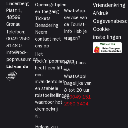
Lindenberg-
Openingstijden
Vriendenkring
Platz 1,
WhatsApp-
en toegang
Afdruk
48599
service van
Tickets
Gegevensbesc
Gronau
de Tourist-
Benadering
Cookie-
Info Heb je
Telefoon:
Neem
instellingen
vragen?
0049 2562
contact met
8148-0
ons op
info@rock-
Het
popmuseum.de
rock’n’popmuseum
Schrijf ons
Lid van de
heeft een lift,
via
een
WhatsApp!
invalidentoilet
Dagelijks van
en stabiele
8 tot 20 uur
rolstoelhellingen,
op
0049 151
waardoor het
2960 3404
.
drempelvrij
is.
Helaas zijn