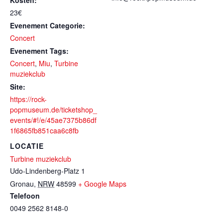
Kosten:
23€
Evenement Categorie:
Concert
Evenement Tags:
Concert
,
Miu
,
Turbine
muziekclub
Site:
https://rock-
popmuseum.de/ticketshop_
events/#!/e/45ae7375b86df
1f6865fb851caa6c8fb
LOCATIE
Turbine muziekclub
Udo-Lindenberg-Platz 1
Gronau
,
NRW
48599
+ Google Maps
Telefoon
0049 2562 8148-0