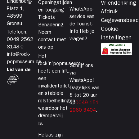
Lindenberg-
Openingstijden
Vriendenkring
Platz 1,
WhatsApp-
en toegang
Afdruk
48599
service van
Tickets
Gegevensbesc
Gronau
de Tourist-
Benadering
Cookie-
Info Heb je
Telefoon:
Neem
instellingen
vragen?
0049 2562
contact met
8148-0
ons op
info@rock-
Het
popmuseum.de
rock’n’popmuseum
Schrijf ons
Lid van de
heeft een lift,
via
een
WhatsApp!
invalidentoilet
Dagelijks van
en stabiele
8 tot 20 uur
rolstoelhellingen,
op
0049 151
waardoor het
2960 3404
.
drempelvrij
is.
Helaas zijn