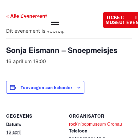
Openingstijden
vandaag:
« Alle Evenementen
TICKETS
T
10:00 - 18:00
MUSEUM
EVE
Dit evenement is voorbij.
Sonja Eismann – Snoepmeisjes
16 april um 19:00
Toevoegen aan kalender
GEGEVENS
ORGANISATOR
rock’n’popmuseum Gronau
Datum:
Telefoon
16 april