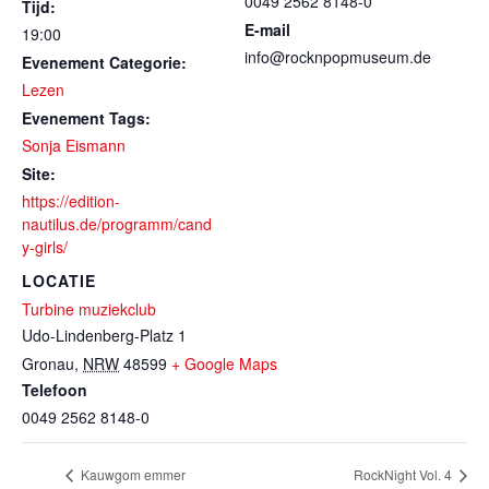
0049 2562 8148-0
Tijd:
E-mail
19:00
info@rocknpopmuseum.de
Evenement Categorie:
Lezen
Evenement Tags:
Sonja Eismann
Site:
https://edition-
nautilus.de/programm/cand
y-girls/
LOCATIE
Turbine muziekclub
Udo-Lindenberg-Platz 1
Gronau
,
NRW
48599
+ Google Maps
Telefoon
0049 2562 8148-0
Kauwgom emmer
RockNight Vol. 4