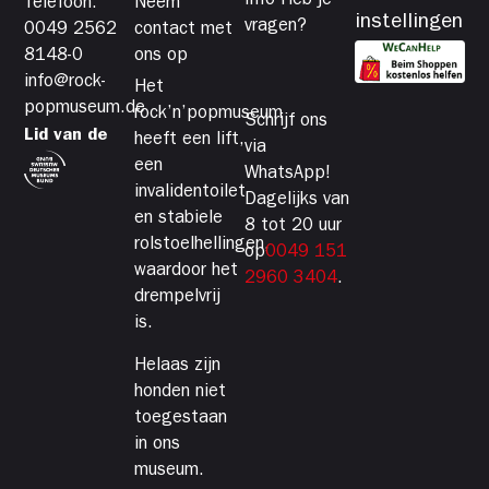
Info Heb je
Telefoon:
Neem
instellingen
vragen?
0049 2562
contact met
8148-0
ons op
info@rock-
Het
popmuseum.de
rock’n’popmuseum
Schrijf ons
Lid van de
heeft een lift,
via
een
WhatsApp!
invalidentoilet
Dagelijks van
en stabiele
8 tot 20 uur
rolstoelhellingen,
op
0049 151
waardoor het
2960 3404
.
drempelvrij
is.
Helaas zijn
honden niet
toegestaan
in ons
museum.