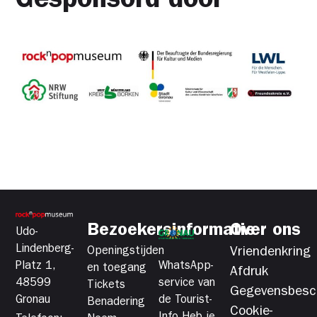
Gesponsord door
Bezoekersinformatie
Over ons
Udo-
Lindenberg-
Openingstijden
Vriendenkring
Platz 1,
WhatsApp-
en toegang
Afdruk
48599
service van
Tickets
Gegevensbesc
Gronau
de Tourist-
Benadering
Cookie-