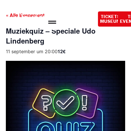
Openingstijden
vandaag:
« Alle Evenementen
TICKETS
T
10:00 - 18:00
MUSEUM
EVE
Muziekquiz – Speciale Udo
Lindenberg
12€
11 september um 20:00