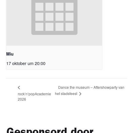
Miu
17 oktober um 20:00
Dance the museum – Aftershowparty van
het stadsfeest
rock’n’popAcademie
2026