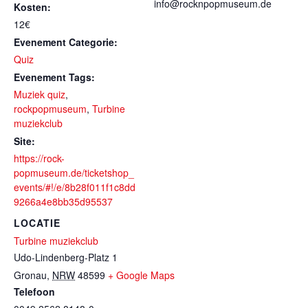
info@rocknpopmuseum.de
Kosten:
12€
Evenement Categorie:
Quiz
Evenement Tags:
Muziek quiz
,
rockpopmuseum
,
Turbine
muziekclub
Site:
https://rock-
popmuseum.de/ticketshop_
events/#!/e/8b28f011f1c8dd
9266a4e8bb35d95537
LOCATIE
Turbine muziekclub
Udo-Lindenberg-Platz 1
Gronau
,
NRW
48599
+ Google Maps
Telefoon