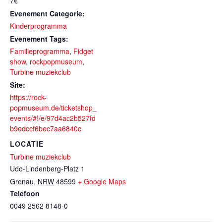
7€
Evenement Categorie:
Kinderprogramma
Evenement Tags:
Familieprogramma
,
Fidget
show
,
rockpopmuseum
,
Turbine muziekclub
Site:
https://rock-
popmuseum.de/ticketshop_
events/#!/e/97d4ac2b527fd
b9edccf6bec7aa6840c
LOCATIE
Turbine muziekclub
Udo-Lindenberg-Platz 1
Gronau
,
NRW
48599
+ Google Maps
Telefoon
0049 2562 8148-0