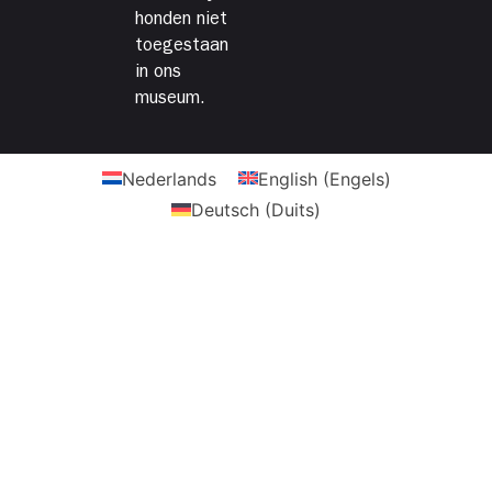
honden niet
toegestaan
in ons
museum.
Nederlands
English
(
Engels
)
Deutsch
(
Duits
)