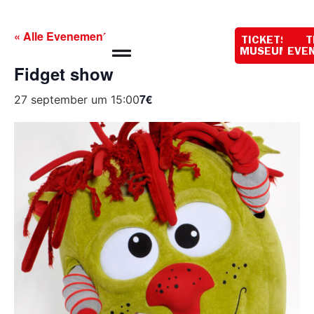
Vandaag gesloten
« Alle Evenementen
TICKETS
T
MUSEUM
EVE
Fidget show
7€
27 september um 15:00