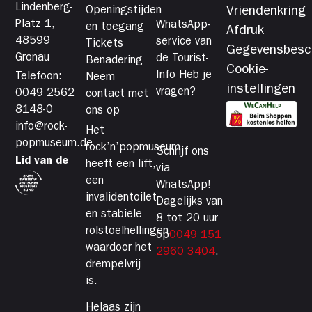
Lindenberg-
Openingstijden
Vriendenkring
Platz 1,
WhatsApp-
en toegang
Afdruk
48599
service van
Tickets
Gegevensbesc
Gronau
de Tourist-
Benadering
Cookie-
Info Heb je
Telefoon:
Neem
instellingen
vragen?
0049 2562
contact met
8148-0
ons op
info@rock-
Het
popmuseum.de
rock’n’popmuseum
Schrijf ons
Lid van de
heeft een lift,
via
een
WhatsApp!
invalidentoilet
Dagelijks van
en stabiele
8 tot 20 uur
rolstoelhellingen,
op
0049 151
waardoor het
2960 3404
.
drempelvrij
is.
Helaas zijn