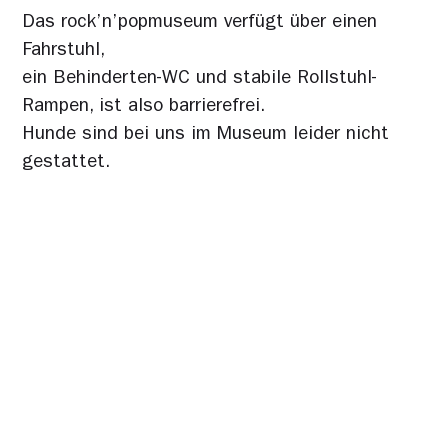
Das rock’n’popmuseum verfügt über einen
Fahrstuhl,
ein Behinderten-WC und stabile Rollstuhl-
Rampen, ist also barrierefrei.
Hunde sind bei uns im Museum leider nicht
gestattet.
Kostenlose
Audioguides
Unsere Audioguides sind
im
Eintrittspreis inbegriffen
. Damit
bekommst du alle Inhalte der
Ausstellungen auf die Ohren.