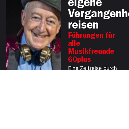
eigene
Vergangenh
reisen
Führungen für
alle
Musikfreunde
60plus
Eine Zeitreise durch
die Musikgeschichte,
die schnell auch zur
eigenen
Vergangenheit führt –
das bietet das
rock’n’popmuseum
regelmäßig