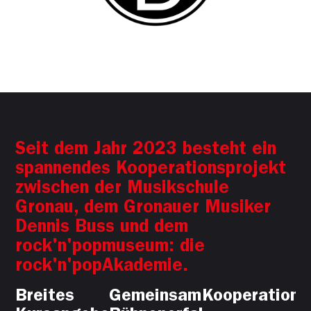
Seit dem Jahr 2023 besteht ein
spannendes Kooperationsprojekt
zwischen der Musikschule
Gronau, dem Gronauer Musiker
Dennis Buss und dem
rock'n'popmuseum: die
rock'n'popAkademie.
Breites
Gemeinsame
Kooperations