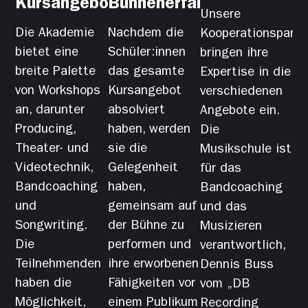
Kursangebot
Bühnenerfahrung
Unsere
Die Akademie
Nachdem die
Kooperationspartn
bietet eine
Schüler:innen
bringen ihre
breite Palette
das gesamte
Expertise in die
von Workshops
Kursangebot
verschiedenen
an, darunter
absolviert
Angebote ein.
Producing,
haben, werden
Die
Theater- und
sie die
Musikschule ist
Videotechnik,
Gelegenheit
für das
Bandcoaching
haben,
Bandcoaching
und
gemeinsam auf
und das
Songwriting.
der Bühne zu
Musizieren
Die
performen und
verantwortlich,
Teilnehmenden
ihre erworbenen
Dennis Buss
haben die
Fähigkeiten vor
vom „DB
Möglichkeit,
einem Publikum
Recording