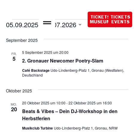
Heute
geschlossen
TICKETS
TICKETS
Veran
Ve
05.09.2025
 - 
19.07.2026
MUSEUM
EVENTS
Suche
Liste
Datum
An
Such
wählen.
September 2025
Na
und
5 September 2025 um 20:00
FR.
Ansic
5
2. Gronauer Newcomer Poetry-Slam
Navig
Café Backstage
Udo-Lindenberg-Platz 1, Gronau (Westfalen),
Deutschland
Oktober 2025
20 Oktober 2025 um 10:00
-
22 Oktober 2025 um 16:00
MO.
20
Beats & Vibes – Dein DJ-Workshop in den
Herbstferien
Musikclub Turbine
Udo-Lindenberg-Platz 1, Gronau, NRW