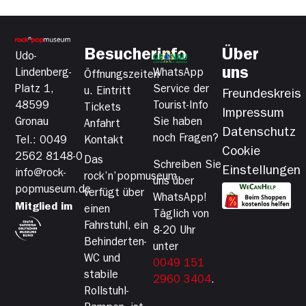
Besucherinfo
Über
Udo-
uns
Lindenberg-
WhatsApp
Öffnungszeiten
Platz 1,
Service der
u. Eintritt
Freundeskreis
48599
Tourist-Info
Tickets
Impressum
Gronau
Sie haben
Anfahrt
Datenschutz
noch Fragen?
Tel.: 0049
Kontakt
Cookie
2562 8148-0
Das
Schreiben Sie
Einstellungen
info@rock-
rock’n’popmuseum
uns über
popmuseum.de
verfügt über
WhatsApp!
Mitglied im
einen
Täglich von
Fahrstuhl, ein
8-20 Uhr
Behinderten-
unter
WC und
0049 151
stabile
2960 3404
.
Rollstuhl-