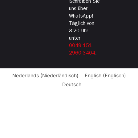
Schreiben Sie
uns über
WhatsApp!
Täglich von
8-20 Uhr
unter
0049 151
2960 3404
.
Nederlands
(
Niederländisch
)
English
(
Englisch
)
Deutsch