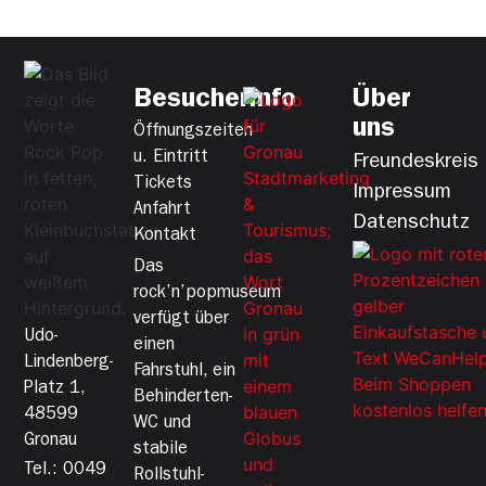
Besucherinfo
Über
uns
Öffnungszeiten
u. Eintritt
Freundeskreis
Tickets
Impressum
Anfahrt
Datenschutz
Kontakt
Das
rock’n’popmuseum
verfügt über
Udo-
einen
Lindenberg-
Fahrstuhl, ein
Platz 1,
Behinderten-
48599
WC und
Gronau
stabile
Tel.: 0049
Rollstuhl-