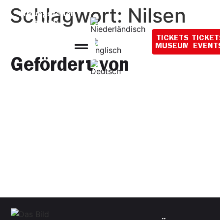
Inhalt
Schlagwort:
Nilsen
springen
Öffnungszeiten
heute:
10:00 – 18:00 Uhr
TICKETS
TICKET
MUSEUM
EVENT
Gefördert von