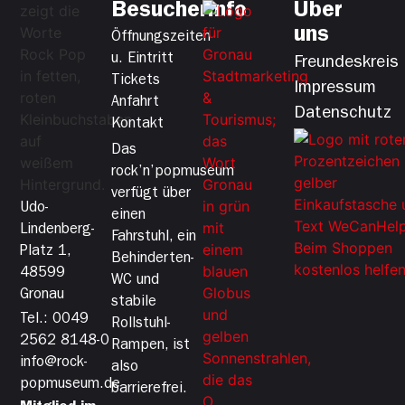
Besucherinfo
Über
uns
Öffnungszeiten
u. Eintritt
Freundeskreis
Tickets
Impressum
Anfahrt
Datenschutz
Kontakt
Das
rock’n’popmuseum
verfügt über
Udo-
einen
Lindenberg-
Fahrstuhl, ein
Platz 1,
Behinderten-
48599
WC und
Gronau
stabile
Tel.: 0049
Rollstuhl-
2562 8148-0
Rampen, ist
info@rock-
also
popmuseum.de
barrierefrei.