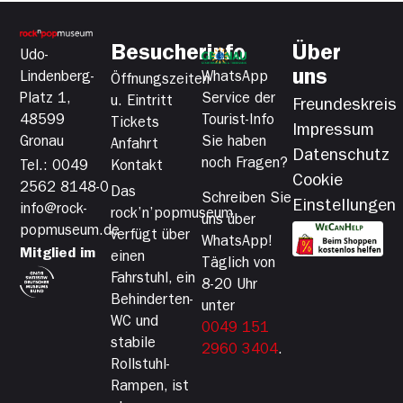
Besucherinfo
Über
Udo-
uns
Lindenberg-
WhatsApp
Öffnungszeiten
Platz 1,
Service der
u. Eintritt
Freundeskreis
48599
Tourist-Info
Tickets
Impressum
Gronau
Sie haben
Anfahrt
Datenschutz
noch Fragen?
Tel.: 0049
Kontakt
Cookie
2562 8148-0
Das
Schreiben Sie
Einstellungen
info@rock-
rock’n’popmuseum
uns über
popmuseum.de
verfügt über
WhatsApp!
Mitglied im
einen
Täglich von
Fahrstuhl, ein
8-20 Uhr
Behinderten-
unter
WC und
0049 151
stabile
2960 3404
.
Rollstuhl-
Rampen, ist