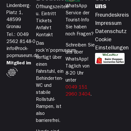
uns
Lindenberg-
WhatsApp
Öffnungszeiten
Platz 1,
Service der
u. Eintritt
Freundeskreis
48599
Tourist-Info
Tickets
Impressum
Gronau
Sie haben
Anfahrt
Datenschutz
noch Fragen?
Tel.: 0049
Kontakt
Cookie
2562 8148-0
Das
Schreiben Sie
Einstellungen
info@rock-
rock’n’popmuseum
uns über
popmuseum.de
verfügt über
WhatsApp!
Mitglied im
einen
Täglich von
Fahrstuhl, ein
8-20 Uhr
Behinderten-
unter
WC und
0049 151
stabile
2960 3404
.
Rollstuhl-
Rampen, ist
also
barrierefrei.