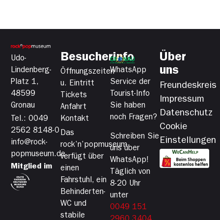
Besucherinfo
Über
Udo-
uns
Lindenberg-
WhatsApp
Öffnungszeiten
Platz 1,
Service der
u. Eintritt
Freundeskreis
48599
Tourist-Info
Tickets
Impressum
Gronau
Sie haben
Anfahrt
Datenschutz
noch Fragen?
Tel.: 0049
Kontakt
Cookie
2562 8148-0
Das
Schreiben Sie
Einstellungen
info@rock-
rock’n’popmuseum
uns über
popmuseum.de
verfügt über
WhatsApp!
Mitglied im
einen
Täglich von
Fahrstuhl, ein
8-20 Uhr
Behinderten-
unter
WC und
0049 151
stabile
2960 3404
.