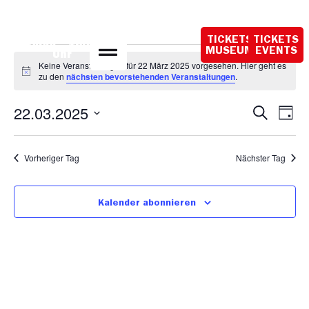
Öffnungszeiten
heute:
TICKETS
TICKETS
10:00 – 18:00
MUSEUM
EVENTS
Uhr
Keine Veranstaltungen für 22 März 2025 vorgesehen. Hier geht es
Hinweis
zu den
nächsten bevorstehenden Veranstaltungen
.
Veran
Ve
22.03.2025
Suche
Tag
Datum
An
Such
wählen.
Na
Vorheriger Tag
Nächster Tag
und
Ansic
Kalender abonnieren
Navig