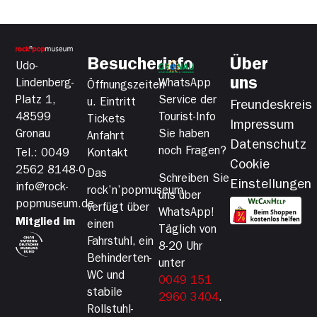
Besucherinfo
Über
Udo-
uns
Lindenberg-
WhatsApp
Öffnungszeiten
Platz 1,
Service der
u. Eintritt
Freundeskreis
48599
Tourist-Info
Tickets
Impressum
Gronau
Sie haben
Anfahrt
Datenschutz
noch Fragen?
Tel.: 0049
Kontakt
Cookie
2562 8148-0
Das
Schreiben Sie
Einstellungen
info@rock-
rock’n’popmuseum
uns über
popmuseum.de
verfügt über
WhatsApp!
Mitglied im
einen
Täglich von
Fahrstuhl, ein
8-20 Uhr
Behinderten-
unter
WC und
0049 151
stabile
2960 3404
.
Rollstuhl-